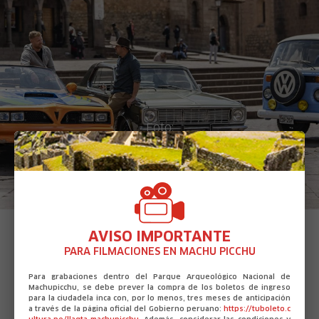
X
Foto:
AVISO IMPORTANTE
PARA FILMACIONES EN MACHU PICCHU
Ver otras producciones hechas
Para grabaciones dentro del Parque Arqueológico Nacional de
en Perú
Machupicchu, se debe prever la compra de los boletos de ingreso
para la ciudadela inca con, por lo menos, tres meses de anticipación
a través de la página oficial del Gobierno peruano:
https://tuboleto.c