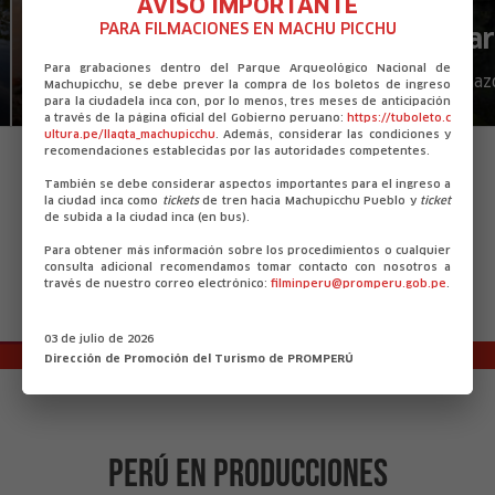
AVISO IMPORTANTE
PARA FILMACIONES EN MACHU PICCHU
Maras - Moray
Catar
Para grabaciones dentro del Parque Arqueológico Nacional de
Cusco
Amaz
Machupicchu, se debe prever la compra de los boletos de ingreso
para la ciudadela inca con, por lo menos, tres meses de anticipación
a través de la página oficial del Gobierno peruano:
https://tuboleto.c
ultura.pe/llaqta_machupicchu
. Además, considerar las condiciones y
recomendaciones establecidas por las autoridades competentes.
También se debe considerar aspectos importantes para el ingreso a
VER TODAS LAS LOCACIONES
la ciudad inca como
tickets
de tren hacia Machupicchu Pueblo y
ticket
de subida a la ciudad inca (en bus).
Para obtener más información sobre los procedimientos o cualquier
consulta adicional recomendamos tomar contacto con nosotros a
través de nuestro correo electrónico:
filminperu@promperu.gob.pe
.
03 de julio de 2026
Dirección de Promoción del Turismo de PROMPERÚ
PERÚ EN PRODUCCIONES