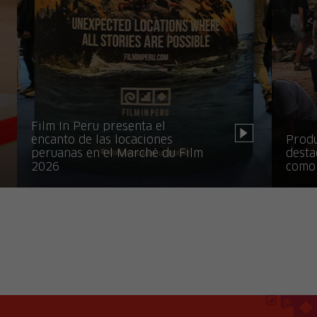
Film In Peru presenta el
encanto de las locaciones
Produ
peruanas en el Marché du Film
desta
2026
como 