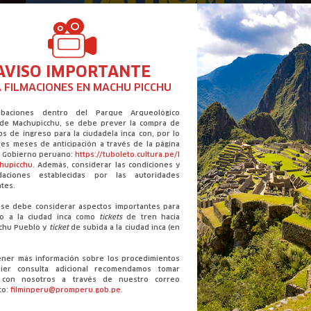
AVISO IMPORTANTE
 FILMACIONES EN MACHU PICCHU
abaciones dentro del Parque Arqueológico
 de Machupicchu, se debe prever la compra de
os de ingreso para la ciudadela inca con, por lo
es meses de anticipación a través de la página
el Gobierno peruano:
https://tuboleto.cultura.pe/l
chupicchu
. Además, considerar las condiciones y
daciones establecidas por las autoridades
tes.
se debe considerar aspectos importantes para
so a la ciudad inca como
tickets
de tren hacia
chu Pueblo y
ticket
de subida a la ciudad inca (en
ener más información sobre los procedimientos
ier consulta adicional recomendamos tomar
o con nosotros a través de nuestro correo
co:
filminperu@promperu.gob.pe
.