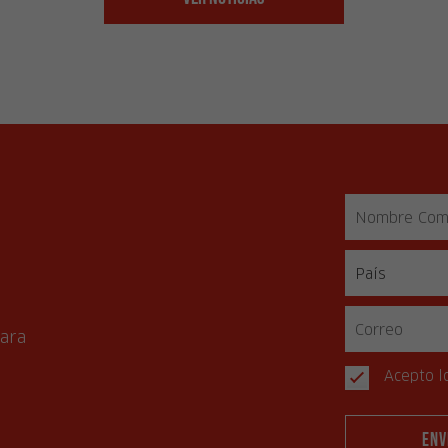
s
para
Acepto l