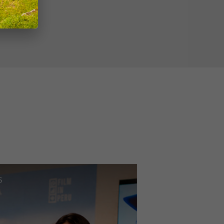
guirre, la ira de Dios
as aventuras de Don Lope de Aguirre!
Cusco
s