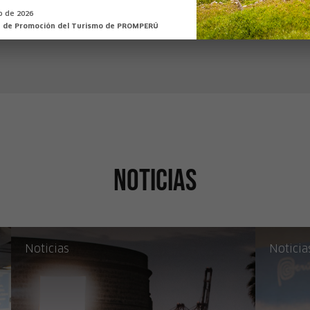
VER PRODUCCIONES
io de 2026
n de Promoción del Turismo de PROMPERÚ
A cinco brazas
A
¡Recupera el submarino!
¡L
Lima
Noticias
Noticias
Noticia