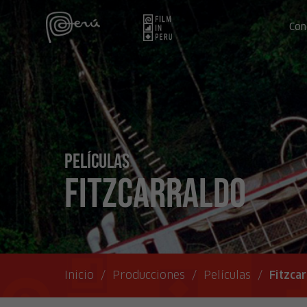
Con
Películas
Fitzcarraldo
Inicio
/
Producciones
/
Películas
/
Fitzca