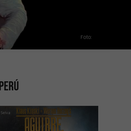
Foto:
 Perú
Selva