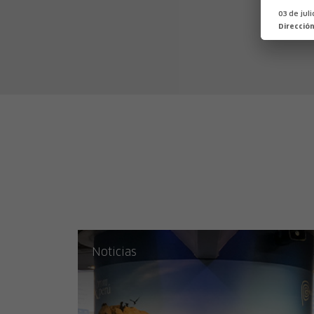
03 de jul
Direcció
800 leguas por el Amazonas
Aventuras y peligro en el Amazonas
Loreto
Noticias