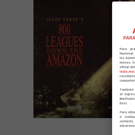
PARA
Para gr
Nacional
los bolet
menos, tr
oficial d
laqta_ma
recomen
competen
También 
el ingre
Machupic
bus).
Para obt
o cualqu
contact
electróni