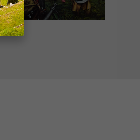
guirre, la ira de Dios
as aventuras de Don Lope de Aguirre!
Cusco