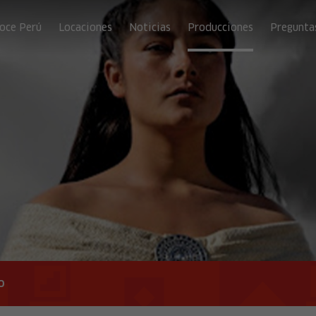
oce Perú
Locaciones
Noticias
Producciones
Pregunta
o