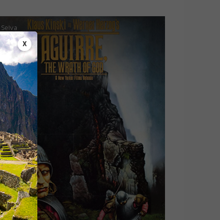
Selva
X