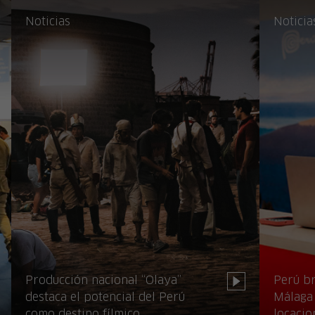
Noticias
Noticia
Producción nacional “Olaya”
Perú br
destaca el potencial del Perú
Málaga 
como destino fílmico
locacio