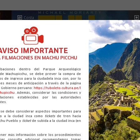
Costa
AVISO IMPORTANTE
 FILMACIONES EN MACHU PICCHU
abaciones dentro del Parque Arqueológico
 de Machupicchu, se debe prever la compra de
os de ingreso para la ciudadela inca con, por lo
es meses de anticipación a través de la página
el Gobierno peruano:
https://tuboleto.cultura.pe/l
chupicchu
. Además, considerar las condiciones y
daciones establecidas por las autoridades
tes.
se debe considerar aspectos importantes para
so a la ciudad inca como
tickets
de tren hacia
chu Pueblo y
ticket
de subida a la ciudad inca (en
ener más información sobre los procedimientos
ier consulta adicional recomendamos tomar