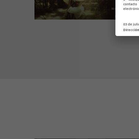
contact
electróni
03 de jul
Direcció
800 leguas por el Amazonas
Aventuras y peligro en el Amazonas
Loreto