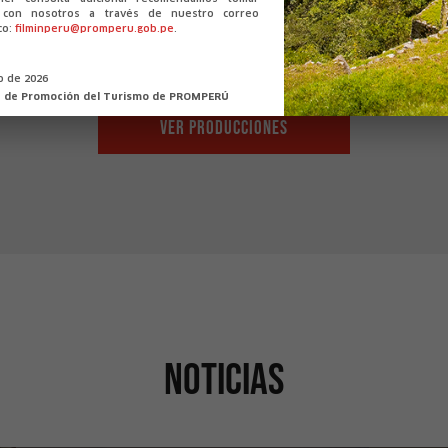
o con nosotros a través de nuestro correo
co:
filminperu@promperu.gob.pe
.
io de 2026
n de Promoción del Turismo de PROMPERÚ
VER PRODUCCIONES
A cinco brazas
A
¡Recupera el submarino!
¡L
Lima
Noticias