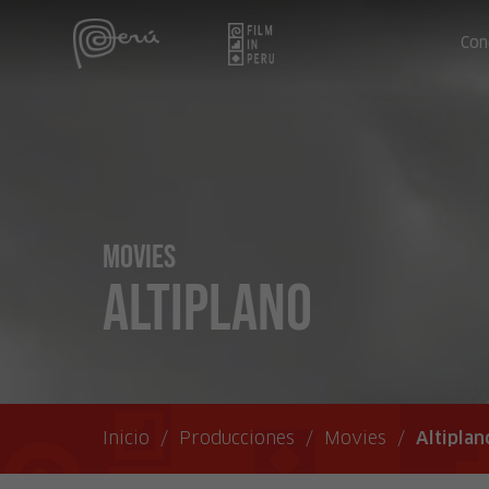
Con
Movies
Altiplano
Inicio
/
Producciones
/
Movies
/
Altiplan