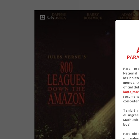
Selva
PARA
Para gr
Nacional
los bolet
menos, tr
oficial d
laqta_ma
recomen
competen
También 
el ingre
Machupic
bus).
Para obt
o cualqu