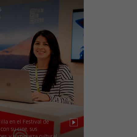
s
illa en el Festival de
con su cine, sus
nes y su riqueza cultural