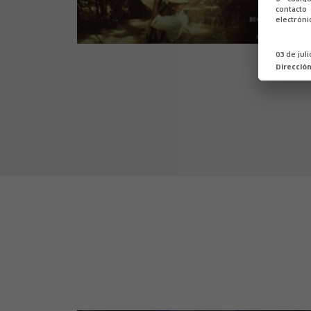
contact
electróni
03 de jul
Direcció
800 leguas por el Amazonas
Aventuras y peligro en el Amazonas
Loreto