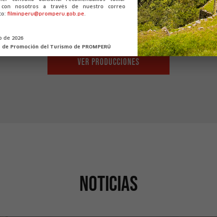
o con nosotros a través de nuestro correo
co:
filminperu@promperu.gob.pe
.
io de 2026
n de Promoción del Turismo de PROMPERÚ
VER PRODUCCIONES
A cinco brazas
A
¡Recupera el submarino!
Un
Lima
Noticias