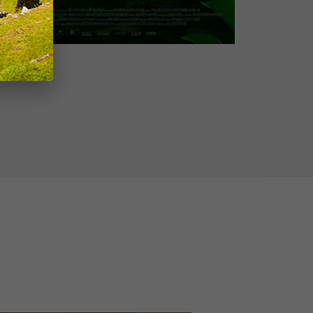
inbo
 viaje para salvar todo un pueblo.
Loreto