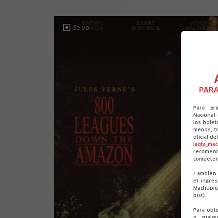
Selva
PARA
Para gr
Nacional
los bolet
menos, tr
oficial d
laqta_ma
recomen
competen
También 
el ingre
Machupic
bus).
Para obt
o cualqu