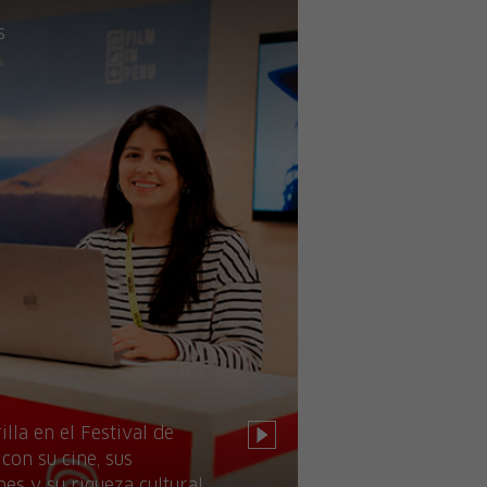
s
illa en el Festival de
con su cine, sus
nes y su riqueza cultural