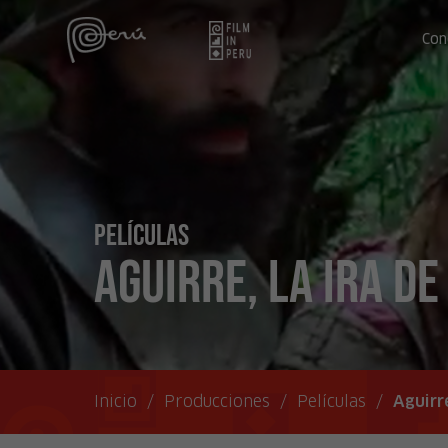
Con
Películas
Aguirre, la ira de
Inicio
/
Producciones
/
Películas
/
Aguirre