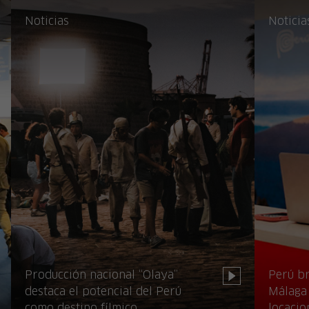
Noticias
Noticia
Producción nacional “Olaya”
Perú br
destaca el potencial del Perú
Málaga 
como destino fílmico
locacio