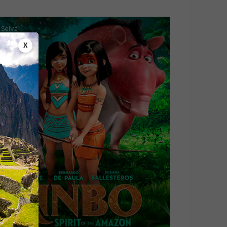
Selva
X