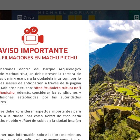
Costa
AVISO IMPORTANTE
 FILMACIONES EN MACHU PICCHU
abaciones dentro del Parque Arqueológico
 de Machupicchu, se debe prever la compra de
os de ingreso para la ciudadela inca con, por lo
es meses de anticipación a través de la página
el Gobierno peruano:
https://tuboleto.cultura.pe/l
chupicchu
. Además, considerar las condiciones y
daciones establecidas por las autoridades
tes.
se debe considerar aspectos importantes para
so a la ciudad inca como
tickets
de tren hacia
chu Pueblo y
ticket
de subida a la ciudad inca (en
ener más información sobre los procedimientos
ier consulta adicional recomendamos tomar