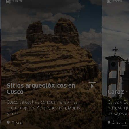
sierra
costa
Sitios arqueológicos en
Cusco
Caraz -
Cusco te cautiva con sus maravillas
Caraz y Ca
arqueológicas: Sacsayhuamán, Moray,
otra, son 
y más.
paisajes a
aire libre
Cusco
Áncash