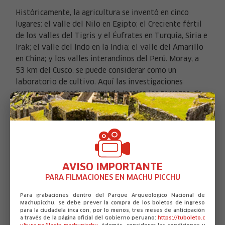
Históricamente, la agricultura se inventó en cinco
lugares: el valle del Nilo en Egipto; el Creciente fértil
de los valles del Tigris y el Éufrates en Turquía, Siria e
Irak; el valle del Indo en la India; el valle del Amarillo
X
en China; y los valles interandinos del Perú. Moray, a
53 km del Cusco, se puede considerar como un
laboratorio de cultivo. Aquí las investigaciones
sugieren que desde el periodo incaico las terrazas, de
hasta 100 metros de profundidad, crean microclimas
que permiten estudiar las mejores formas de
alimentar al imperio. Excelente para agregar realismo
a un relato histórico de época.
AVISO IMPORTANTE
PARA FILMACIONES EN MACHU PICCHU
Para grabaciones dentro del Parque Arqueológico Nacional de
Machupicchu, se debe prever la compra de los boletos de ingreso
para la ciudadela inca con, por lo menos, tres meses de anticipación
a través de la página oficial del Gobierno peruano:
https://tuboleto.c