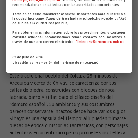
ultura.pe/llaqta_machupicchu
. Además, considerar las condiciones y
recomendaciones establecidas por las autoridades competentes.
También se debe considerar aspectos importantes para el ingreso a
la ciudad inca como
tickets
de tren hacia Machupicchu Pueblo y
ticket
de subida a la ciudad inca (en bus).
Para obtener más información sobre los procedimientos o cualquier
consulta adicional recomendamos tomar contacto con nosotros a
través de nuestro correo electrónico:
filminperu@promperu.gob.pe
.
03 de julio de 2026
SIBAYO
Dirección de Promoción del Turismo de PROMPERÚ
Este tradicional pueblo del Colca, a 25 minutos de
Arequipa y cerca de Chivay, se caracteriza por sus
calles de piedra, construidas con bloques de roca
labrada, barro y sillar, bajo el clásico diseño del
“damero español”. Su ambiente y sus costumbres
parecen conservarse intactos desde hace varios siglos.
Sibayo es una cápsula del tiempo: allí pueden filmarse
piezas de época o historias fantásticas, con personajes
auténticos en un entorno que no promete sino belleza