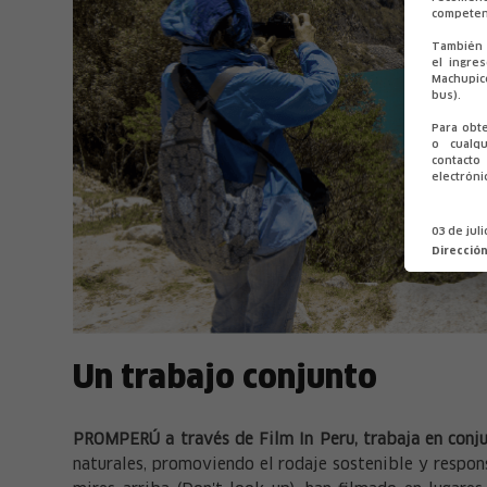
competen
También 
el ingre
Machupic
bus).
Para obt
o cualqu
contact
electróni
03 de jul
Direcció
Un trabajo conjunto
PROMPERÚ a través de Film In Peru, trabaja en con
naturales, promoviendo el rodaje sostenible y respon