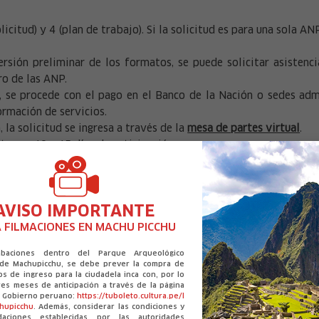
icitud) y 4 (plan de trabajo). Si la solicitud es para una sola AN
sión preliminar de los formatos, se puede solicitar asistenc
ro de las ANP.
, se procede con el pago en el Banco de la Nación o sedes admi
ormación de servicios.
 la solicitud se ingresa a través de la
mesa de partes virtual
.
te con 10 a 15 días de anticipación.
servicios y los formatos mencionados, se puede acceder
aquí
.
AVISO IMPORTANTE
 FILMACIONES EN MACHU PICCHU
abaciones dentro del Parque Arqueológico
 de Machupicchu, se debe prever la compra de
os de ingreso para la ciudadela inca con, por lo
es meses de anticipación a través de la página
el Gobierno peruano:
https://tuboleto.cultura.pe/l
chupicchu
. Además, considerar las condiciones y
daciones establecidas por las autoridades