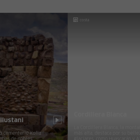
costa
Cordillera Blanca
T
La Cordillera Blanca, la montaña tropical
más alta, destaca por su belleza y
En
glaciares, como Huascarán y Alpamayo,
hi