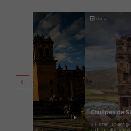
sierra
Chullpas de Sillustani
Sillustani, un antiguo cementerio Kolla
en Perú, alberga tumbas de nobles