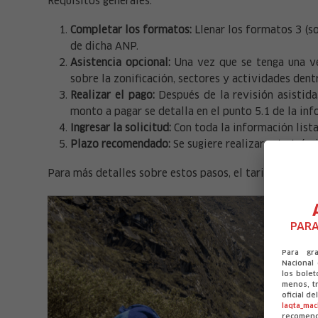
Requisitos generales:
Completar los formatos:
Llenar los formatos 3 (sol
de dicha ANP.
Asistencia opcional:
Una vez que se tenga una ver
sobre la zonificación, sectores y actividades dent
Realizar el pago:
Después de la revisión asistida
monto a pagar se detalla en el punto 5.1 de la inf
Ingresar la solicitud:
Con toda la información lista,
Plazo recomendado:
Se sugiere realizar este trámi
Para más detalles sobre estos pasos, el tarifario de 
PARA
Para gr
Nacional
los bolet
menos, tr
oficial d
laqta_ma
recomen