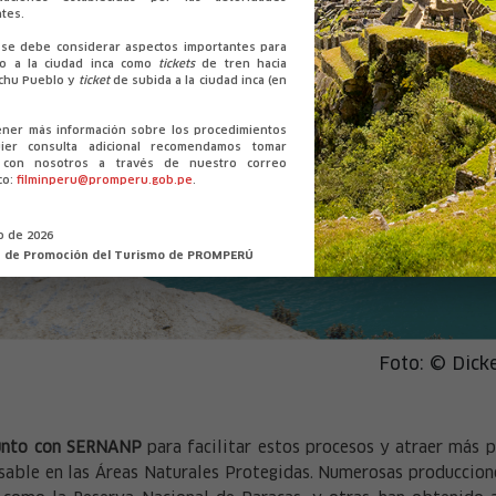
tes.
se debe considerar aspectos importantes para
so a la ciudad inca como
tickets
de tren hacia
chu Pueblo y
ticket
de subida a la ciudad inca (en
ener más información sobre los procedimientos
ier consulta adicional recomendamos tomar
o con nosotros a través de nuestro correo
co:
filminperu@promperu.gob.pe
.
io de 2026
n de Promoción del Turismo de PROMPERÚ
Foto: © Dic
junto con SERNANP
para facilitar estos procesos y atraer más p
sable en las Áreas Naturales Protegidas. Numerosas produccion