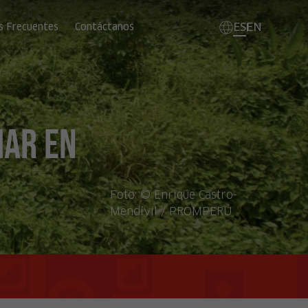
ES
EN
s Frecuentes
Contáctanos
mar en
Foto:
© Enrique Castro-
Mendívil / PROMPERÚ