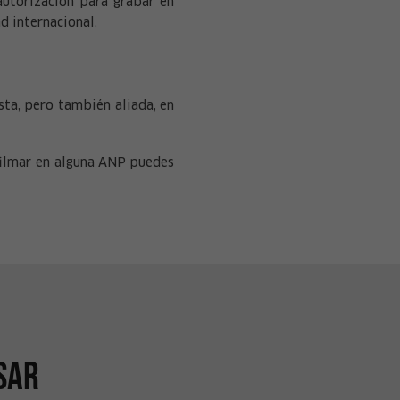
autorización para grabar en
d internacional.
sta, pero también aliada, en
filmar en alguna ANP puedes
sar