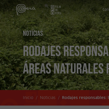
Con
Noticias
Rodajes responsab
Áreas Naturales 
Inicio
/
Noticias
/
Rodajes responsables: l