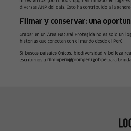
mires arriba (Don't look up), han filmado en lugare
diversas ANP del país. Esto ha contribuido a la generac
Filmar y conservar: una oportun
Grabar en un Área Natural Protegida no es solo un log
historias que conectan con el mundo desde el Perú.
Si buscas paisajes únicos, biodiversidad y belleza re
escribirnos a
filminperu@promperu.gob.pe
para brinda
Lo