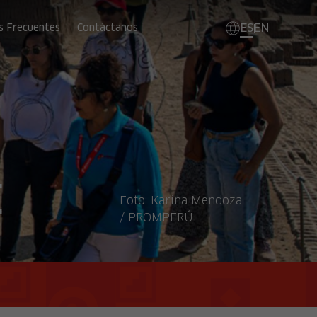
ES
EN
s Frecuentes
Contáctanos
e
Foto:
Karina Mendoza
/ PROMPERÚ