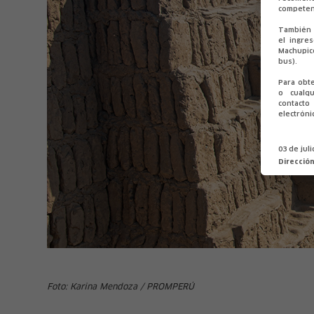
competen
También 
el ingre
Machupic
bus).
Para obt
o cualqu
contact
electróni
03 de jul
Direcció
Foto: Karina Mendoza / PROMPERÚ