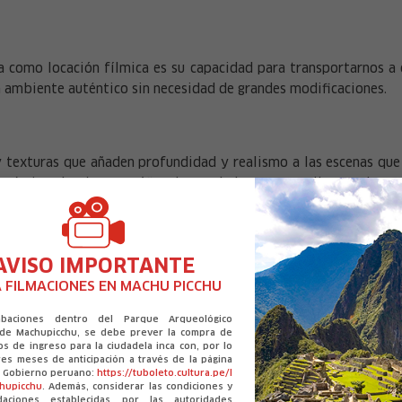
a como locación fílmica es su capacidad para transportarnos a 
un ambiente auténtico sin necesidad de grandes modificaciones.
y texturas que añaden profundidad y realismo a las escenas que
norámica al océano Pacífico, hacen de la Huaca Pucllana un lugar
al.
AVISO IMPORTANTE
 FILMACIONES EN MACHU PICCHU
abaciones dentro del Parque Arqueológico
 de Machupicchu, se debe prever la compra de
os de ingreso para la ciudadela inca con, por lo
es meses de anticipación a través de la página
el Gobierno peruano:
https://tuboleto.cultura.pe/l
chupicchu
. Además, considerar las condiciones y
daciones establecidas por las autoridades