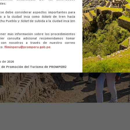
tes.
se debe considerar aspectos importantes para
so a la ciudad inca como
tickets
de tren hacia
chu Pueblo y
ticket
de subida a la ciudad inca (en
ener más información sobre los procedimientos
ier consulta adicional recomendamos tomar
o con nosotros a través de nuestro correo
co:
filminperu@promperu.gob.pe
.
io de 2026
n de Promoción del Turismo de PROMPERÚ