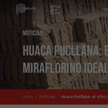
Con
Noticias
Huaca Pucllana: e
miraflorino ideal
Inicio
/
Noticias
/
Huaca Pucllana: el siti