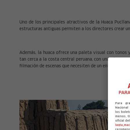
Uno de los principales atractivos de la Huaca Pucllan
estructuras antiguas permiten a los directores crear 
Además, la huaca ofrece una paleta visual con tonos 
tan cerca a la costa central peruana, con una vista pa
filmación de escenas que necesiten de un entorno natur
PARA
Para gr
Nacional
los bolet
menos, tr
oficial d
laqta_ma
recomen