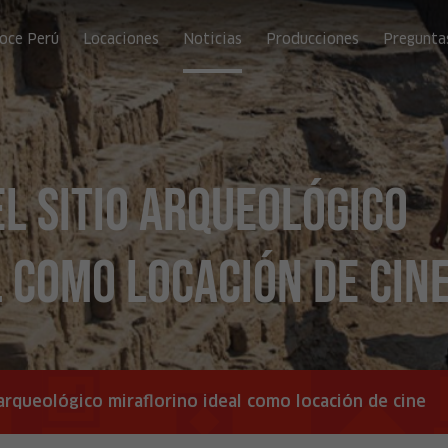
oce Perú
Locaciones
Noticias
Producciones
Pregunta
l sitio arqueológico
 como locación de cin
o arqueológico miraflorino ideal como locación de cine