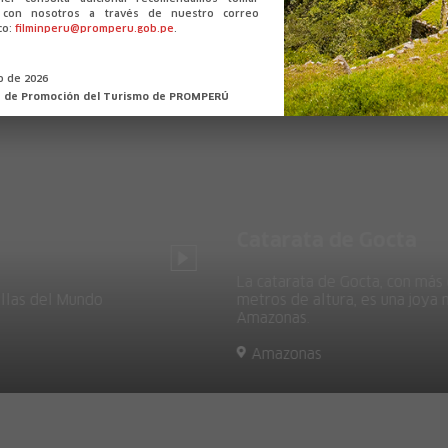
o con nosotros a través de nuestro correo
co:
filminperu@promperu.gob.pe
.
io de 2026
n de Promoción del Turismo de PROMPERÚ
Catarata de Gocta
R
La catarata de Gocta, con más de 700
Ch
metros de altura, es una joya natural en
pr
Amazonas.
ún
Amazonas