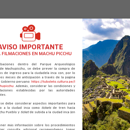
AVISO IMPORTANTE
 FILMACIONES EN MACHU PICCHU
abaciones dentro del Parque Arqueológico
 de Machupicchu, se debe prever la compra de
os de ingreso para la ciudadela inca con, por lo
es meses de anticipación a través de la página
caciones que te podrían intere
el Gobierno peruano:
https://tuboleto.cultura.pe/l
chupicchu
. Además, considerar las condiciones y
daciones establecidas por las autoridades
tes.
se debe considerar aspectos importantes para
so a la ciudad inca como
tickets
de tren hacia
selva
chu Pueblo y
ticket
de subida a la ciudad inca (en
ener más información sobre los procedimientos
ier consulta adicional recomendamos tomar