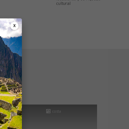
cultural
X
sar
costa
sierra