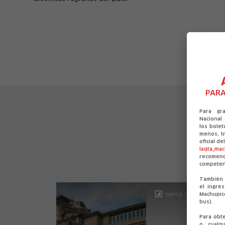
PARA
Para gr
Nacional
los bolet
menos, tr
Lo
oficial d
laqta_ma
recomen
competen
También 
el ingre
sierra
Machupic
bus).
Para obt
o cualqu