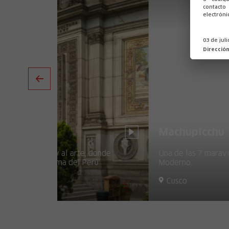
contact
electróni
03 de jul
Direcció
Machupicchu
 donde
Una de las 7 maravillas del Mundo
rú.
Moderno.
Cusco