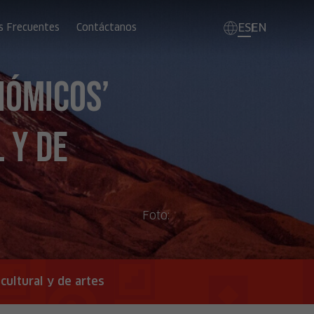
ES
EN
s Frecuentes
Contáctanos
nómicos’
 y de
Foto:
cultural y de artes