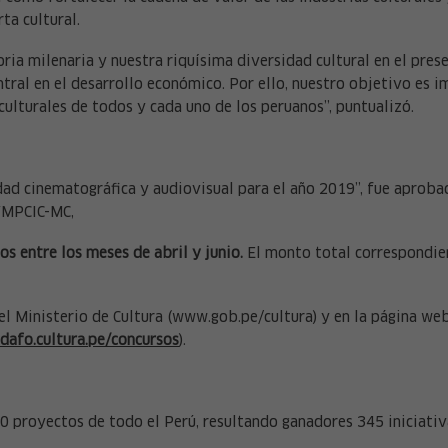
ta cultural.
ria milenaria y nuestra riquísima diversidad cultural en el prese
ral en el desarrollo económico. Por ello, nuestro objetivo es im
 culturales de todos y cada uno de los peruanos”, puntualizó.
dad cinematográfica y audiovisual para el año 2019”, fue aproba
VMPCIC-MC,
s entre los meses de abril y junio.
El monto total correspondie
del Ministerio de Cultura (www.gob.pe/cultura) y en la página web
afo.cultura.pe/concursos
).
00 proyectos de todo el Perú, resultando ganadores 345 iniciati