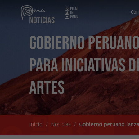
Con
Noticias
Gobierno peruano
para iniciativas d
artes
Inicio
/
Noticias
/
Gobierno peruano lanza 