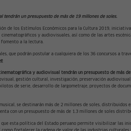
al tendrán un presupuesto de más de 19 millones de soles.
ión de los Estímulos Económicos para la Cultura 2019, iniciativa 
 cinematográficos y audiovisuales, así como de las artes escénica
 fomento a la lectura.
rales, que podrán postular a cualquiera de los 36 concursos a trav
pe
 cinematográfica y audiovisual tendrán un presupuesto de más de
visual, gestión cultural, investigación, preservación audiovisual
pilotos de serie, desarrollo de largometraje, proyectos de docum
musical, se destinarán más de 2 millones de soles, distribuidos e
uenta con un presupuesto de más de 1.3 millones de soles distrib
que esta política del Estado peruano permite visibilizar las ini
 como fortalecer la cadena de valor de las industrias culturales y