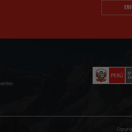
uentes
Copyri