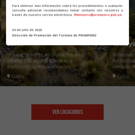
Para obtener más información sobre los procedimientos o cualquier
consulta adicional recomendamos tomar contacto con nosotros a
través de nuestro correo electrónico:
filminperu@promperu.gob.pe
.
03 de julio de 2026
Dirección de Promoción del Turismo de PROMPERÚ
Lares
Winay
El Valle de Lares, en Urubamba, es un
Wiñaywayn
paraíso con lagunas glaciares y
Pachacutec
tradiciones quechuahablantes.
cerca de M
Cusco
Cusco
Ver Locaciones