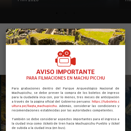
Film 2026
fí
X
Locaciones que te podrían
interesar
AVISO IMPORTANTE
PARA FILMACIONES EN MACHU PICCHU
sierra
sierra
Para grabaciones dentro del Parque Arqueológico Nacional de
Machupicchu, se debe prever la compra de los boletos de ingreso
para la ciudadela inca con, por lo menos, tres meses de anticipación
a través de la página oficial del Gobierno peruano:
https://tuboleto.c
ultura.pe/llaqta_machupicchu
. Además, considerar las condiciones y
recomendaciones establecidas por las autoridades competentes.
También se debe considerar aspectos importantes para el ingreso a
la ciudad inca como
tickets
de tren hacia Machupicchu Pueblo y
ticket
de subida a la ciudad inca (en bus).