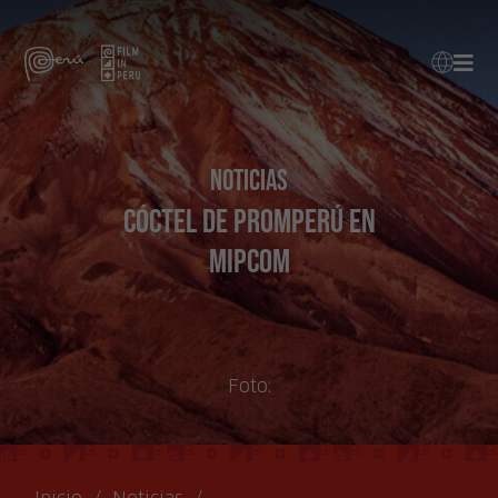
Noticias
Cóctel de Promperú en
Mipcom
Foto: