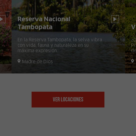
El Brujo
C
El Complejo Arqueológico El Brujo, en
Trujillo, revela la rica historia del norte
Ch
peruano.
Ma
La Libertad
Ver Locaciones