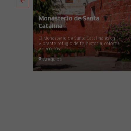
Nevado Salkantay
A 60 km de Cusco, el Nevado Salkantay
e el
fascina con sus hielos, campos verdes y
lagunas turquesa.
Cusco