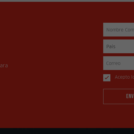
s
para
Acepto l