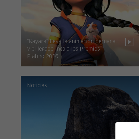
“Kayara” lleva la animación peruana
y el legado inca a los Premios
Platino 2026
Noticias