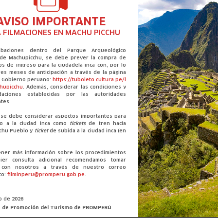
AVISO IMPORTANTE
 FILMACIONES EN MACHU PICCHU
abaciones dentro del Parque Arqueológico
 de Machupicchu, se debe prever la compra de
os de ingreso para la ciudadela inca con, por lo
es meses de anticipación a través de la página
el Gobierno peruano:
https://tuboleto.cultura.pe/l
chupicchu
. Además, considerar las condiciones y
daciones establecidas por las autoridades
tes.
Rodajes responsables: la ruta para
filmar en Áreas Naturales Protegidas
se debe considerar aspectos importantes para
so a la ciudad inca como
tickets
de tren hacia
chu Pueblo y
ticket
de subida a la ciudad inca (en
ener más información sobre los procedimientos
ier consulta adicional recomendamos tomar
VER MÁS
o con nosotros a través de nuestro correo
co:
filminperu@promperu.gob.pe
.
io de 2026
n de Promoción del Turismo de PROMPERÚ