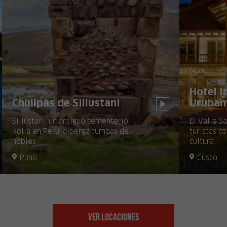
Hotel I
Chullpas de Sillustani
Uruba
Sillustani, un antiguo cementerio
El Valle S
Kolla en Perú, alberga tumbas de
turistas co
nobles
cultura.
Puno
Cusco
Ver Locaciones