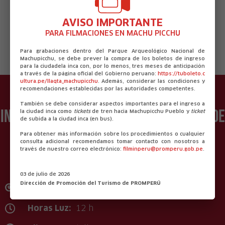
Huacachina - Los Viñedos: 10min
Pisco - Ica: 45min
AVISO IMPORTANTE
Nazca - Ica: 2h
PARA FILMACIONES EN MACHU PICCHU
Para grabaciones dentro del Parque Arqueológico Nacional de
Machupicchu, se debe prever la compra de los boletos de ingreso
para la ciudadela inca con, por lo menos, tres meses de anticipación
a través de la página oficial del Gobierno peruano:
https://tuboleto.c
ultura.pe/llaqta_machupicchu
. Además, considerar las condiciones y
recomendaciones establecidas por las autoridades competentes.
También se debe considerar aspectos importantes para el ingreso a
Información útil del departamento de
la ciudad inca como
tickets
de tren hacia Machupicchu Pueblo y
ticket
de subida a la ciudad inca (en bus).
Ica
Para obtener más información sobre los procedimientos o cualquier
consulta adicional recomendamos tomar contacto con nosotros a
través de nuestro correo electrónico:
filminperu@promperu.gob.pe
.
03 de julio de 2026
Dirección de Promoción del Turismo de PROMPERÚ
Capital:
Ica
Horas Luz:
12 h