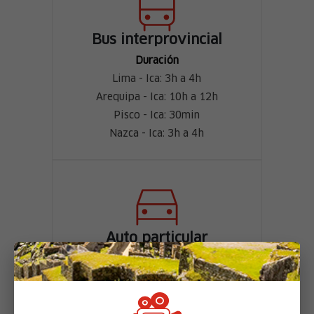
Bus interprovincial
Duración
Lima - Ica: 3h a 4h
Arequipa - Ica: 10h a 12h
Pisco - Ica: 30min
Nazca - Ica: 3h a 4h
X
Auto particular
Duración
Lima - Ica: 4h a 5h
Arequipa - Ica: 10h