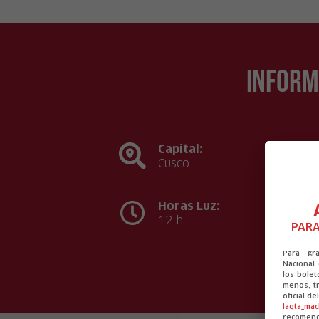
Inform
Capital:
Cusco
Horas Luz:
12 h
PARA
Para gr
Nacional
los bolet
menos, tr
oficial d
laqta_ma
recomen