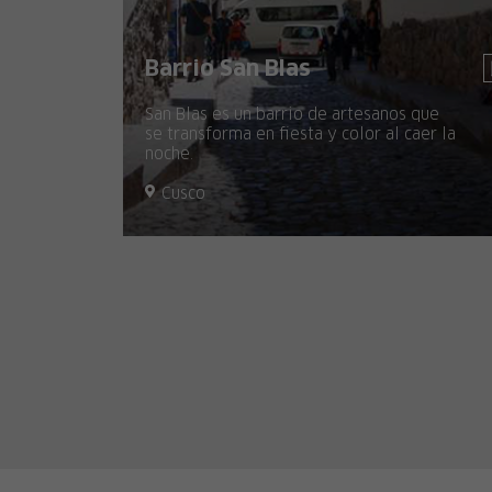
Barrio San Blas
San Blas es un barrio de artesanos que
se transforma en fiesta y color al caer la
noche.
Cusco