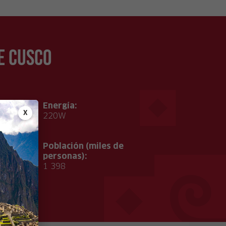
e Cusco
Energía:
X
°C
220W
Población (miles de
personas):
1 398