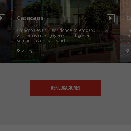
Catacaos
C
Catacaos es un lugar donde talentosos
La
artesanos crean joyería en filigrana,
en
sombreros de paja y arte.
gr
Piura
Ver Locaciones