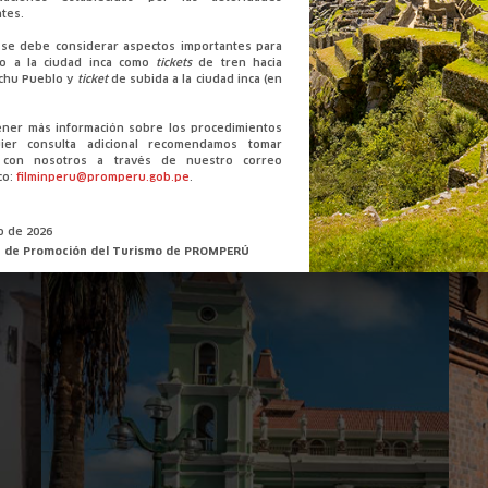
tes.
se debe considerar aspectos importantes para
so a la ciudad inca como
tickets
de tren hacia
chu Pueblo y
ticket
de subida a la ciudad inca (en
caciones que te podrían intere
ener más información sobre los procedimientos
ier consulta adicional recomendamos tomar
o con nosotros a través de nuestro correo
co:
filminperu@promperu.gob.pe
.
Costa
io de 2026
n de Promoción del Turismo de PROMPERÚ