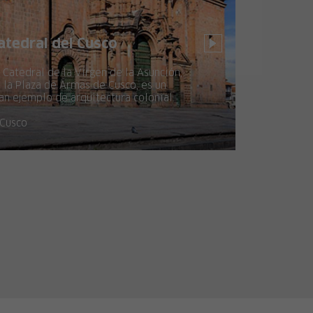
atedral del Cusco
 Catedral de la Virgen de la Asunción,
 la Plaza de Armas de Cusco, es un
an ejemplo de arquitectura colonial.
Cusco