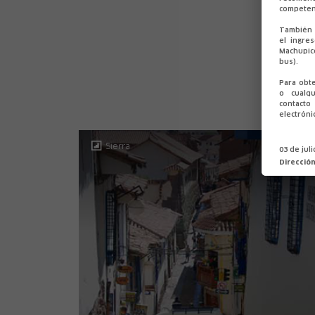
competen
También 
el ingre
Machupic
bus).
Lo
Para obt
o cualqu
contact
electróni
Sierra
03 de jul
Direcció