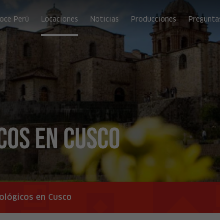
oce Perú
Locaciones
Noticias
Producciones
Pregunta
cos en Cusco
eológicos en Cusco