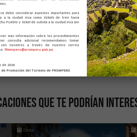
tes.
se debe considerar aspectos importantes para
Territorio:
Moneda:
so a la ciudad inca como
tickets
de tren hacia
chu Pueblo y
ticket
de subida a la ciudad inca (en
34.801,59 km²
Soles Peruanos
ener más información sobre los procedimientos
ier consulta adicional recomendamos tomar
o con nosotros a través de nuestro correo
co:
filminperu@promperu.gob.pe
.
io de 2026
n de Promoción del Turismo de PROMPERÚ
caciones que te podrían intere
Costa