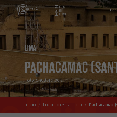
Con
Lima
Pachacamac (sant
Foto:
Shutterstock
Inicio
/
Locaciones
/
Lima
/
Pachacamac (