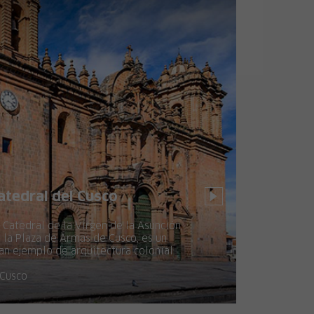
atedral del Cusco
 Catedral de la Virgen de la Asunción,
 la Plaza de Armas de Cusco, es un
an ejemplo de arquitectura colonial.
Cusco