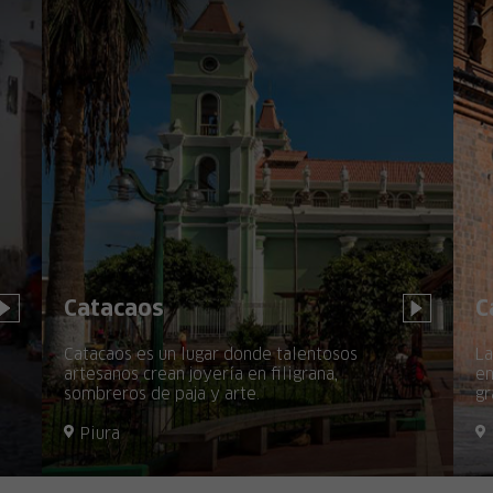
Catacaos
C
Catacaos es un lugar donde talentosos
La
artesanos crean joyería en filigrana,
en
sombreros de paja y arte.
gr
Piura