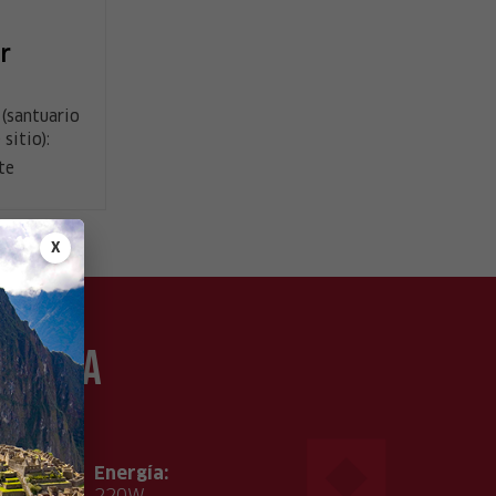
r
(santuario
sitio):
te
X
e Lima
Energía:
°C
220W