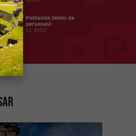
Población (miles de
personas):
11 305,0
sar
Sierra