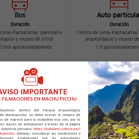
Bus
Auto particula
Duración
Duración
 Lima-Pachacamac (santuario
Centro de Lima-Pachacamac 
lógico y museo de sitio):
arqueológico y museo de 
40 min aproximadamente
1 h aproximadamen
AVISO IMPORTANTE
mación útil del departamento d
 FILMACIONES EN MACHU PICCHU
abaciones dentro del Parque Arqueológico
 de Machupicchu, se debe prever la compra de
os de ingreso para la ciudadela inca con, por lo
es meses de anticipación a través de la página
el Gobierno peruano:
https://tuboleto.cultura.pe/l
Idioma:
Clima:
chupicchu
. Además, considerar las condiciones y
Castellano
Min. 15 °C / Max. 27 
daciones establecidas por las autoridades