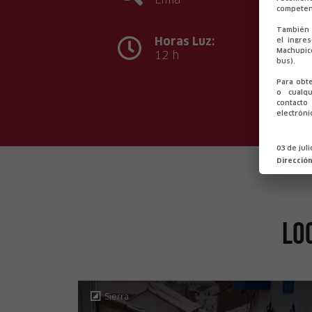
competen
También 
Horas Luz:
el ingre
Machupic
12 h
bus).
Para obt
o cualqu
contact
electróni
03 de jul
Direcció
Lo
Sierra