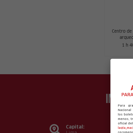
Centro de
arqueo
1 h 
Infor
PARA
Para gr
Nacional
los bolet
menos, tr
oficial d
Capital:
laqta_ma
Lima
recomen