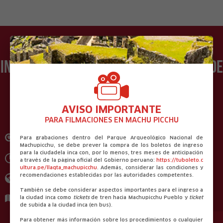
Información útil del departamento de
San Martín
AVISO IMPORTANTE
PARA FILMACIONES EN MACHU PICCHU
Capital:
Moyobamba
Para grabaciones dentro del Parque Arqueológico Nacional de
Machupicchu, se debe prever la compra de los boletos de ingreso
para la ciudadela inca con, por lo menos, tres meses de anticipación
Horas Luz:
12 h
a través de la página oficial del Gobierno peruano:
https://tuboleto.c
ultura.pe/llaqta_machupicchu
. Además, considerar las condiciones y
recomendaciones establecidas por las autoridades competentes.
Idioma:
Castellano
También se debe considerar aspectos importantes para el ingreso a
Territorio:
51.253,31 km²
la ciudad inca como
tickets
de tren hacia Machupicchu Pueblo y
ticket
de subida a la ciudad inca (en bus).
Para obtener más información sobre los procedimientos o cualquier