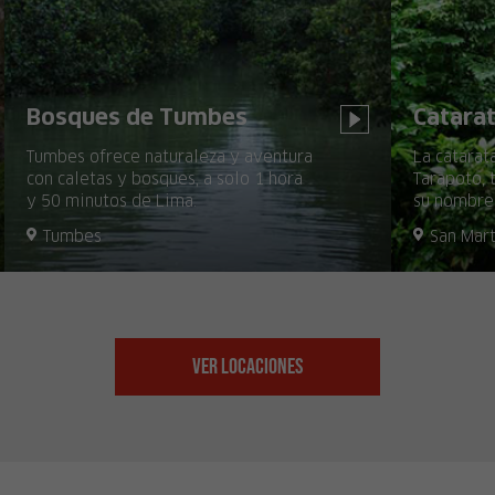
Bosques de Tumbes
Catara
Tumbes ofrece naturaleza y aventura
La catarat
con caletas y bosques, a solo 1 hora
Tarapoto, 
y 50 minutos de Lima.
su nombre 
y es ideal
Tumbes
San Mart
rica flora 
Ver Locaciones